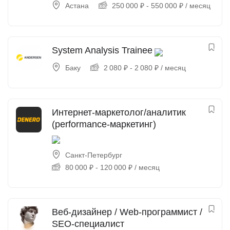
Астана
250 000
₽
-
550 000
₽
/ месяц
System Analysis Trainee
Баку
2 080
₽
-
2 080
₽
/ месяц
Интернет-маркетолог/аналитик
(performance-маркетинг)
Санкт-Петербург
80 000
₽
-
120 000
₽
/ месяц
Веб-дизайнер / Web-программист /
SEO-специалист