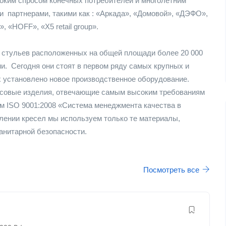
оким спросом конечных потребителей и многолетним
 партнерами, такими как : «Аркада», «Домовой», «ДЭФО»,
 «HOFF», «Х5 retail group».
и стульев расположенных на общей площади более 20 000
и. Сегодня они стоят в первом ряду самых крупных и
х установлено новое производственное оборудование.
ссовые изделия, отвечающие самым высоким требованиям
м ISO 9001:2008 «Система менеджмента качества в
лении кресел мы используем только те материалы,
анитарной безопасности.
Посмотреть все