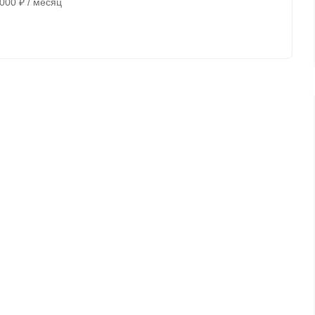
 000
₽
/ месяц