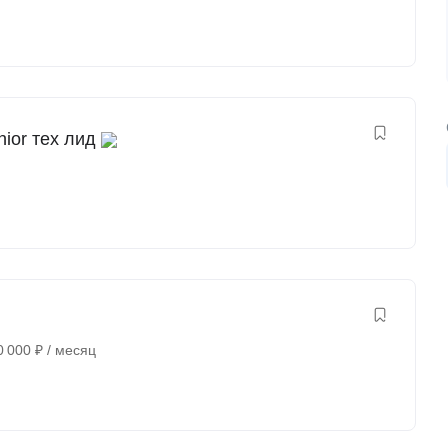
nior тех лид
0 000
₽
/ месяц