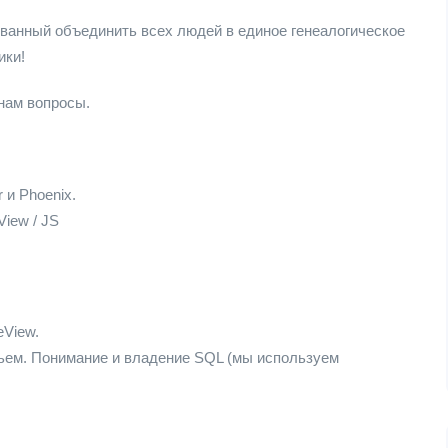
званный объединить всех людей в единое генеалогическое
ики!
нам вопросы.
 и Phoenix.
iew / JS
eView.
рьем. Понимание и владение SQL (мы используем