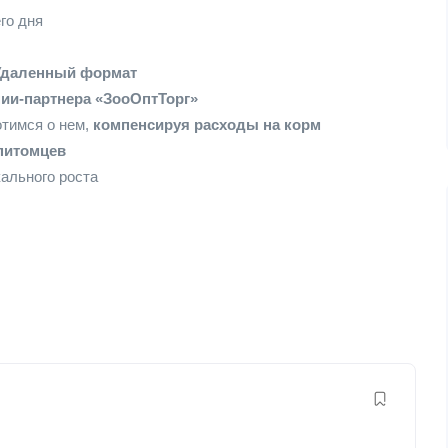
го дня
Удаленный формат
нии-партнера «ЗооОптТорг»
отимся о нем,
компенсируя расходы на корм
питомцев
ального роста