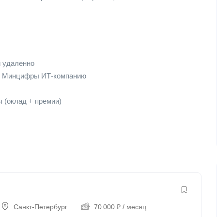
и удаленно
ю Минцифры ИТ-компанию
 (оклад + премии)
Санкт-Петербург
70 000
₽
/ месяц