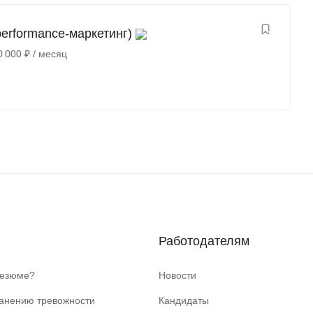
erformance-маркетинг)
0 000
₽
/ месяц
Работодателям
резюме?
Новости
ранению тревожности
Кандидаты