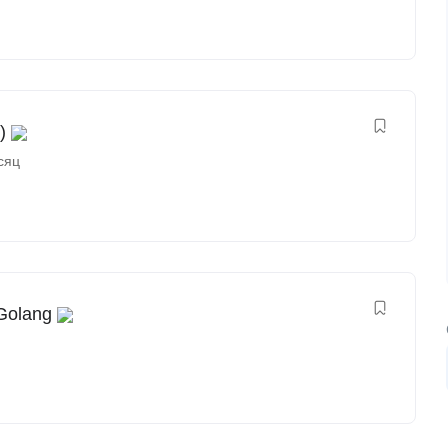
)
сяц
Golang