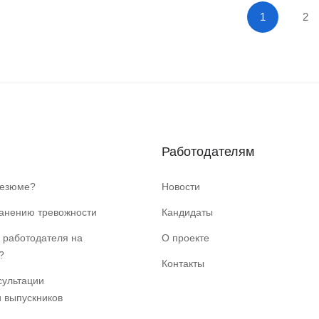
1
2
Работодателям
резюме?
Новости
ранению тревожности
Кандидаты
 работодателя на
О проекте
?
Контакты
сультации
и выпускников