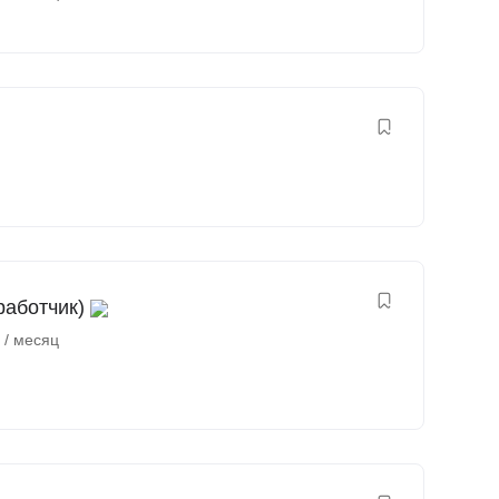
работчик)
₽
/ месяц