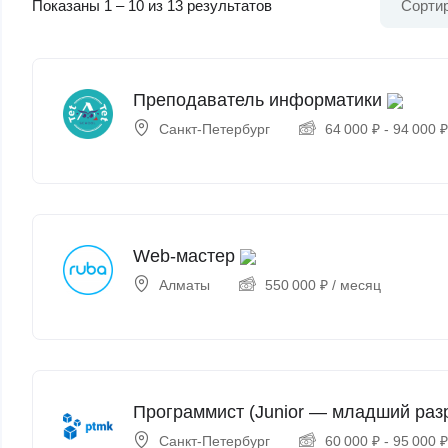
Показаны
1
–
10
из 13 результатов
Сортир
Преподаватель информатики
Санкт-Петербург
64 000
₽
-
94 000
Web-мастер
Алматы
550 000
₽
/ месяц
Программист (Junior — младший раз
Санкт-Петербург
60 000
₽
-
95 000