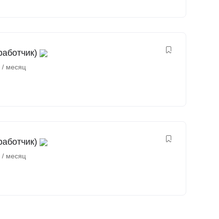
работчик)
₽
/ месяц
работчик)
₽
/ месяц