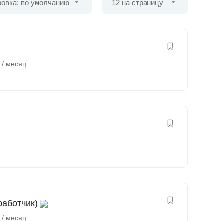
овка: по умолчанию
12 на страницу
₽
/ месяц
работчик)
₽
/ месяц