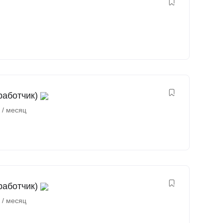
работчик)
₽
/ месяц
работчик)
₽
/ месяц