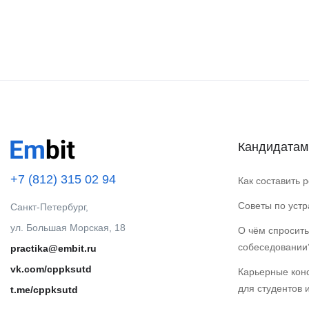
Кандидатам
+7 (812) 315 02 94
Как составить 
Советы по уст
Санкт-Петербург,
ул. Большая Морская, 18
О чём спросить
собеседовании
practika@embit.ru
vk.com/cppksutd
Карьерные кон
для студентов 
t.me/cppksutd