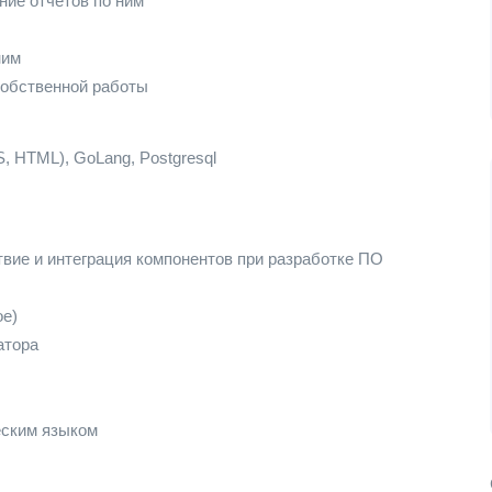
ние отчетов по ним
ним
собственной работы
S, HTML), GoLang, Postgresql
твие и интеграция компонентов при разработке ПО
ое)
атора
еским языком