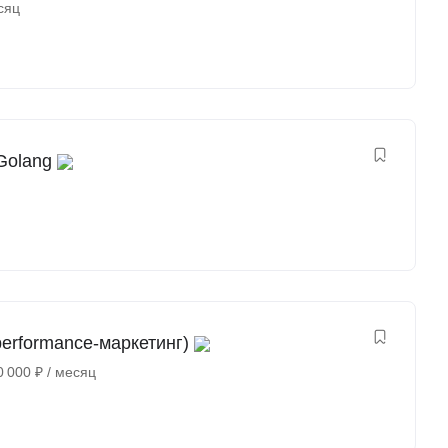
сяц
Golang
erformance-маркетинг)
0 000
₽
/ месяц