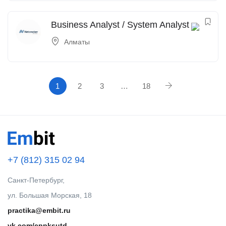
Business Analyst / System Analyst
Алматы
1
2
3
…
18
+7 (812) 315 02 94
Санкт-Петербург,
ул. Большая Морская, 18
practika@embit.ru
vk.com/cppksutd