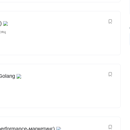
)
сяц
Golang
erformance-маркетинг)