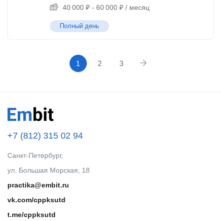
40 000
₽
-
60 000
₽
/ месяц
Полный день
1
2
3
+7 (812) 315 02 94
Санкт-Петербург,
ул. Большая Морская, 18
practika@embit.ru
vk.com/cppksutd
t.me/cppksutd