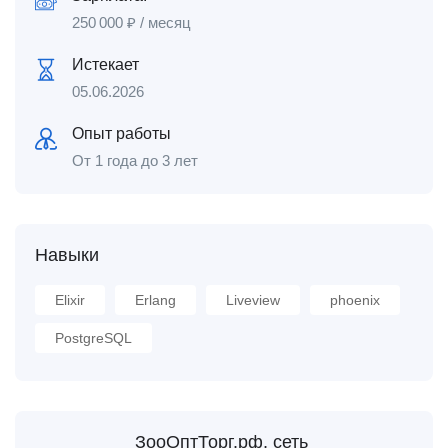
250 000
₽
/ месяц
Истекает
05.06.2026
Опыт работы
От 1 года до 3 лет
Навыки
Elixir
Erlang
Liveview
phoenix
PostgreSQL
ЗооОптТорг.рф, сеть