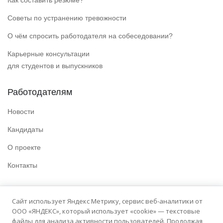
Как составить резюме?
Советы по устранению тревожности
О чём спросить работодателя на собеседовании?
Карьерные консультации
для студентов и выпускников
Работодателям
Новости
Кандидаты
О проекте
Контакты
Полезные ссылки
Сайт использует Яндекс Метрику, сервис веб-аналитики от
ООО «ЯНДЕКС», который использует «cookie» — текстовые
Политика конфиденциальности
файлы для анализа активности пользователей. Продолжая