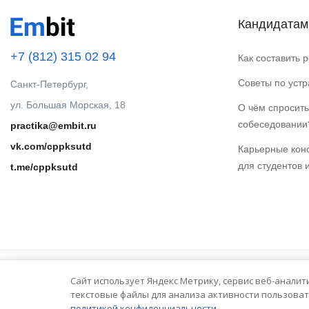
Кандидатам
+7 (812) 315 02 94
Как составить 
Советы по уст
Санкт-Петербург,
ул. Большая Морская, 18
О чём спросить
собеседовании
practika@embit.ru
vk.com/cppksutd
Карьерные кон
для студентов 
t.me/cppksutd
Сайт использует Яндекс Метрику, сервис веб-аналит
© 2025 Embit. Все права защищены.
текстовые файлы для анализа активности пользоват
политикой конфиденциальности.