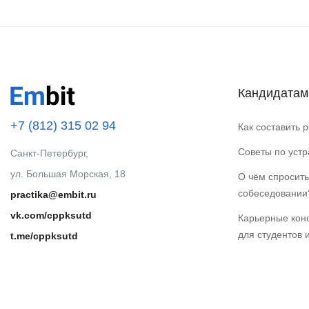
Кандидатам
+7 (812) 315 02 94
Как составить 
Советы по уст
Санкт-Петербург,
ул. Большая Морская, 18
О чём спросить
собеседовании
practika@embit.ru
vk.com/cppksutd
Карьерные кон
для студентов 
t.me/cppksutd