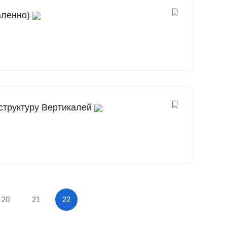
аленно)
структуру Вертикалей
20
21
22