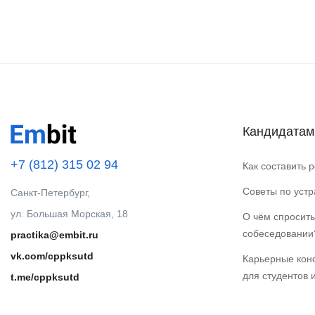
Кандидатам
+7 (812) 315 02 94
Как составить 
Советы по уст
Санкт-Петербург,
ул. Большая Морская, 18
О чём спросить
собеседовании
practika@embit.ru
vk.com/cppksutd
Карьерные кон
для студентов 
t.me/cppksutd