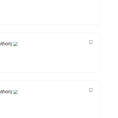
ython)
ython)