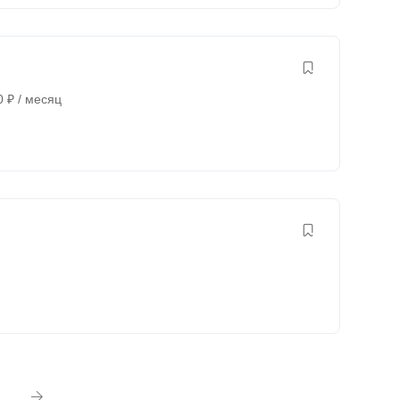
0
₽
/ месяц