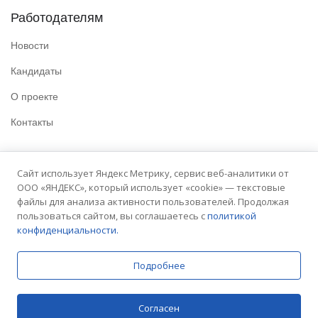
Работодателям
Новости
Кандидаты
О проекте
Контакты
Полезные ссылки
Сайт использует Яндекс Метрику, сервис веб-аналитики от
ООО «ЯНДЕКС», который использует «cookie» — текстовые
Политика конфиденциальности
файлы для анализа активности пользователей. Продолжая
Условия использования
пользоваться сайтом, вы соглашаетесь с
политикой
конфиденциальности.
Сайт университета
Подробнее
© 2025 Embit. Все права защищены.
Согласен