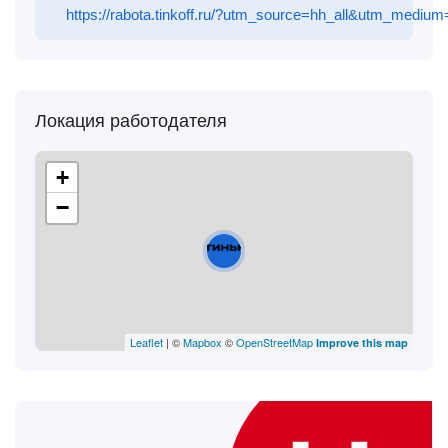
https://rabota.tinkoff.ru/?utm_source=hh_all&utm_m
Локация работодателя
+
−
Leaflet
| ©
Mapbox
©
OpenStreetMap
Improve this map