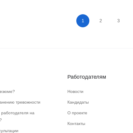
1
2
3
Работодателям
резюме?
Новости
ранению тревожности
Кандидаты
 работодателя на
О проекте
?
Контакты
сультации