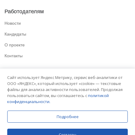
Работодателям
Новости
Кандидаты
О проекте
Контакты
Полезные ссылки
Сайт использует Яндекс Метрику, сервис веб-аналитики от
ООО «ЯНДЕКС», который использует «cookie» — текстовые
Политика конфиденциальности
файлы для анализа активности пользователей. Продолжая
Условия использования
пользоваться сайтом, вы соглашаетесь с
политикой
конфиденциальности.
Сайт университета
Подробнее
© 2025 Embit. Все права защищены.
Согласен