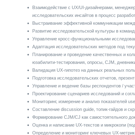
Взаимодействие с UX/UI-дизайнерами, менеджер
исследовательских инсайтов в процесс разработ
Выстраивание эффективной коммуникации межд
Развитие исследовательской культуры в команде
Управление кросс-функциональными исследован
Адаптация исследовательских методов под текущ
Планирование и проведение качественных и кол
юзабилити-тестирования, опросы, CJM, дневники
Валидация UX-гипотез на данных реальных поль
Подготовка исследовательских отчетов, презен
Управление и ведение базы респондентов / учас
Проектирование сценариев исследований и согл
Мониторинг, измерение и анализ показателей use
Составление discussion guide, топик-гайдов и с
Формирование CJM/CJ как самостоятельного доку
Оценка и написание UX-текстов и микрокопи (под
Определение и мониторинг ключевых UX-метрик 