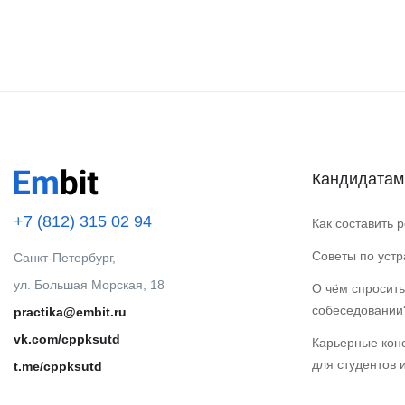
Кандидатам
+7 (812) 315 02 94
Как составить 
Советы по уст
Санкт-Петербург,
ул. Большая Морская, 18
О чём спросить
собеседовании
practika@embit.ru
vk.com/cppksutd
Карьерные кон
для студентов 
t.me/cppksutd