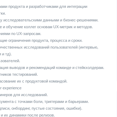
ами продукта и разработчиками для интеграции
ки.
у исследовательскими данными и бизнес-решениями.
 и обучение коллег основам UX-метрик и методов.
иями по UX-запросам.
ие ограничения продукта, процесса и сроки.
ичественных исследований пользователей (интервью,
 и тд).
зователей.
тация выводов и рекомендаций команде и стейкхолдерам.
тников тестирований.
асование их с продуктовой командой.
r experience
кринеров для исследований.
мента с точками боли, триггерами и барьерами.
писи, онбординг, пустые состояния, ошибки).
и их динамики после релизов.