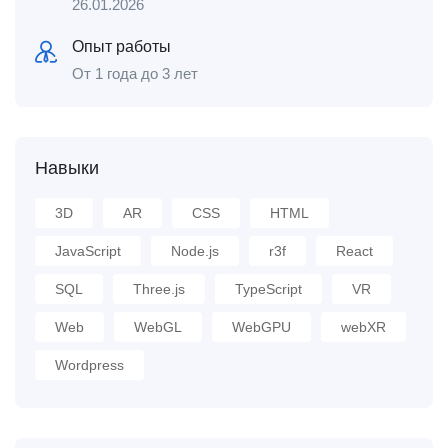
26.01.2026
Опыт работы
От 1 года до 3 лет
Навыки
3D
AR
CSS
HTML
JavaScript
Node.js
r3f
React
SQL
Three.js
TypeScript
VR
Web
WebGL
WebGPU
webXR
Wordpress