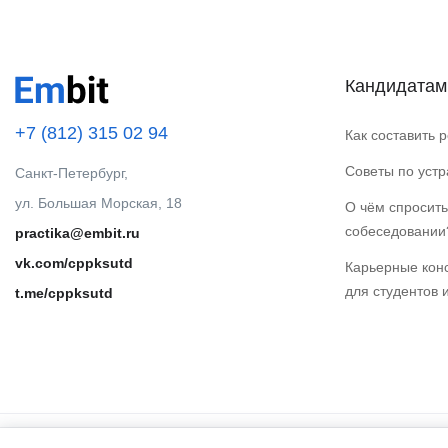
Кандидатам
+7 (812) 315 02 94
Как составить 
Советы по уст
Санкт-Петербург,
ул. Большая Морская, 18
О чём спросить
собеседовании
practika@embit.ru
vk.com/cppksutd
Карьерные кон
для студентов 
t.me/cppksutd