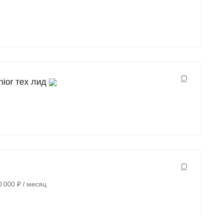
nior тех лид
0 000
₽
/ месяц