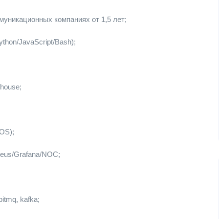
муникационных компаниях от 1,5 лет;
hon/JavaScript/Bash);
house;
OS);
eus/Grafana/NOC;
tmq, kafka;