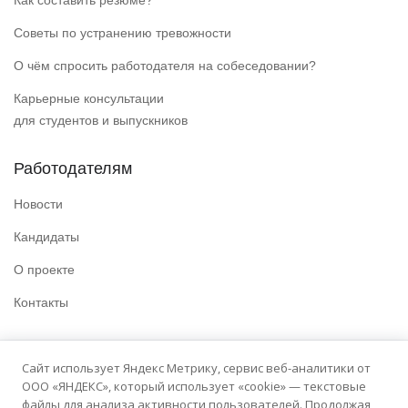
Как составить резюме?
Советы по устранению тревожности
О чём спросить работодателя на собеседовании?
Карьерные консультации
для студентов и выпускников
Работодателям
Новости
Кандидаты
О проекте
Контакты
Полезные ссылки
Сайт использует Яндекс Метрику, сервис веб-аналитики от
ООО «ЯНДЕКС», который использует «cookie» — текстовые
Политика конфиденциальности
файлы для анализа активности пользователей. Продолжая