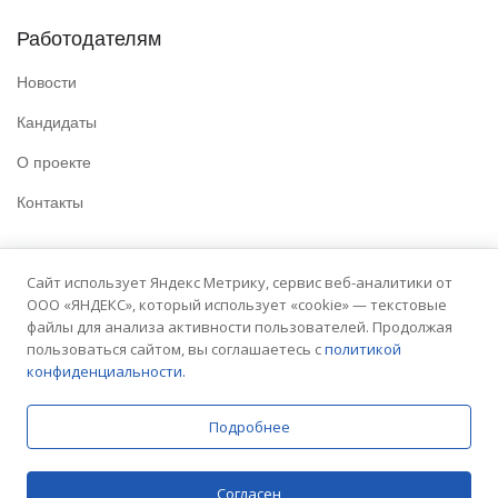
Работодателям
Новости
Кандидаты
О проекте
Контакты
Полезные ссылки
Сайт использует Яндекс Метрику, сервис веб-аналитики от
ООО «ЯНДЕКС», который использует «cookie» — текстовые
Политика конфиденциальности
файлы для анализа активности пользователей. Продолжая
Условия использования
пользоваться сайтом, вы соглашаетесь с
политикой
конфиденциальности.
Сайт университета
Подробнее
© 2025 Embit. Все права защищены.
Согласен