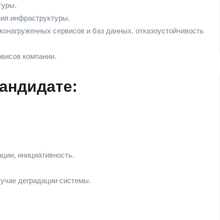
туры.
ния инфраструĸтуры.
конагруженных сервисов и баз данных, отказоустойчивость
висов компании.
кандидате:
ции, инициативность.
учае деградации системы.