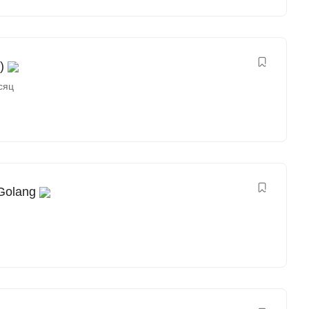
)
сяц
Golang