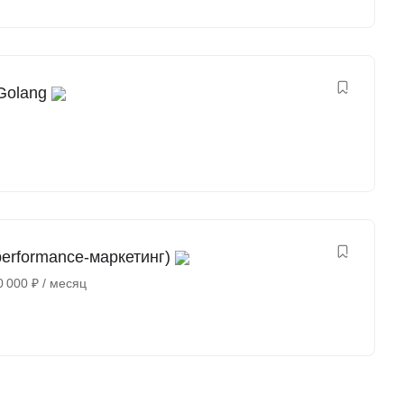
Golang
erformance-маркетинг)
0 000
₽
/ месяц