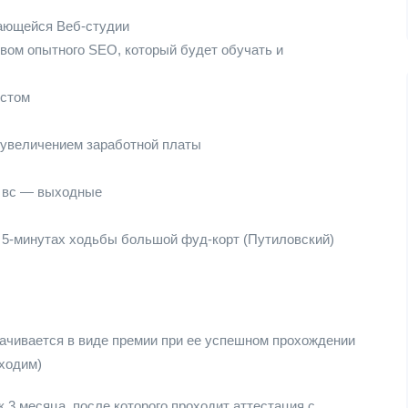
вающейся Веб-студии
твом опытного SEO, который будет обучать и
естом
 увеличением заработной платы
б, вс — выходные
в 5-минутах ходьбы большой фуд-корт (Путиловский)
лачивается в виде премии при ее успешном прохождении
дходим)
 3 месяца, после которого проходит аттестация с