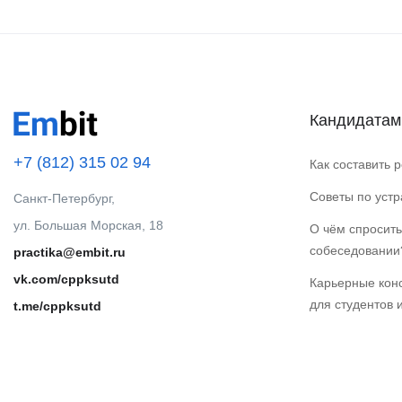
Кандидатам
+7 (812) 315 02 94
Как составить 
Советы по уст
Санкт-Петербург,
ул. Большая Морская, 18
О чём спросить
собеседовании
practika@embit.ru
vk.com/cppksutd
Карьерные кон
для студентов 
t.me/cppksutd