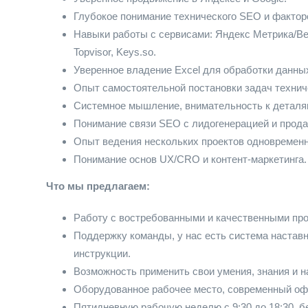
Глубокое понимание технического SEO и фактор
Навыки работы с сервисами: Яндекс Метрика/Вебм
Topvisor, Keys.so.
Уверенное владение Excel для обработки данны
Опыт самостоятельной постановки задач технич
Системное мышление, внимательность к деталям
Понимание связи SEO с лидогенерацией и прода
Опыт ведения нескольких проектов одновременн
Понимание основ UX/CRO и контент-маркетинга.
Что мы предлагаем:
Работу с востребованными и качественными про
Поддержку команды, у нас есть система наставн
инструкции.
Возможность применить свои умения, знания и н
Оборудованное рабочее место, современный офи
Пятидневную рабочую неделю с 9:30 до 18:30, б