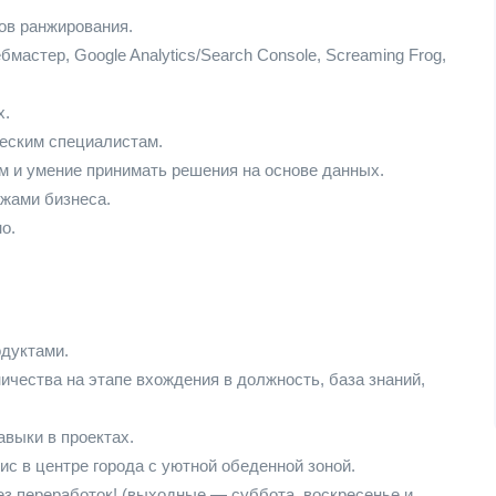
ов ранжирования.
астер, Google Analytics/Search Console, Screaming Frog,
х.
еским специалистам.
 и умение принимать решения на основе данных.
жами бизнеса.
о.
дуктами.
ичества на этапе вхождения в должность, база знаний,
авыки в проектах.
с в центре города с уютной обеденной зоной.
ез переработок! (выходные — суббота, воскресенье и