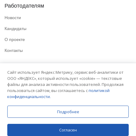
Работодателям
Новости
Кандидаты
О проекте
Контакты
Полезные ссылки
Сайт использует Яндекс Метрику, сервис веб-аналитики от
ООО «ЯНДЕКС», который использует «cookie» — текстовые
Политика конфиденциальности
файлы для анализа активности пользователей. Продолжая
Условия использования
пользоваться сайтом, вы соглашаетесь с
политикой
конфиденциальности.
Сайт университета
Подробнее
© 2025 Embit. Все права защищены.
Согласен