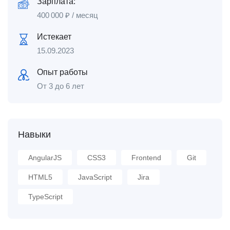
Зарплата:
400 000
₽
/ месяц
Истекает
15.09.2023
Опыт работы
От 3 до 6 лет
Навыки
AngularJS
CSS3
Frontend
Git
HTML5
JavaScript
Jira
TypeScript