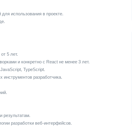
й для использования в проекте.
де.
от 5 лет.
рками и конкретно с React не менее 3 лет.
avaScript, TypeScript.
х инструментов разработчика.
ний.
и результатам.
логии разработки веб-интерфейсов.