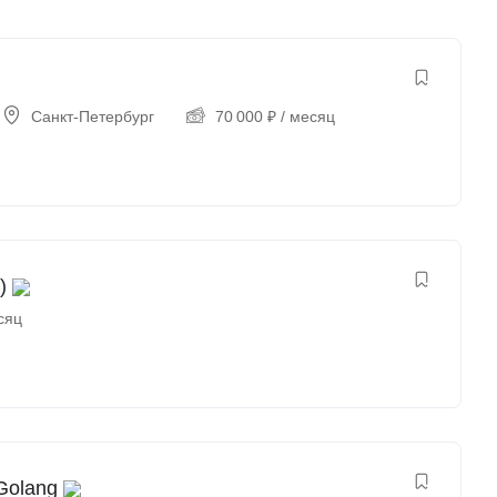
Санкт-Петербург
70 000
₽
/ месяц
)
сяц
Golang