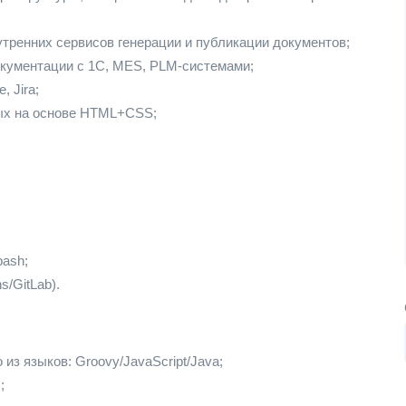
тренних сервисов генерации и публикации документов;
окументации с 1С, MES, PLM-системами;
 Jira;
ых на основе HTML+CSS;
bash;
/GitLab).
из языков: Groovy/JavaScript/Java;
;