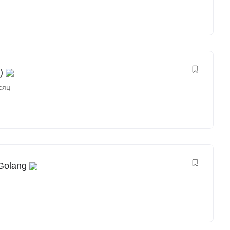
)
сяц
Golang