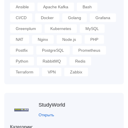
Ansible
Apache Kafka
Bash
CI/CD
Docker
Golang
Grafana
Greenplum
Kubernetes
MySQL
NAT
Nginx
Node.js
PHP
Postfix
PostgreSQL
Prometheus
Python
RabbitMQ
Redis
Terraform
VPN
Zabbix
StudyWorld
Открыть
Категории: