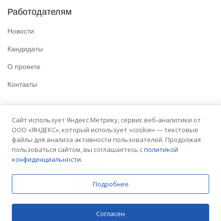
Работодателям
Новости
Кандидаты
О проекте
Контакты
Полезные ссылки
Сайт использует Яндекс Метрику, сервис веб-аналитики от
ООО «ЯНДЕКС», который использует «cookie» — текстовые
Политика конфиденциальности
файлы для анализа активности пользователей. Продолжая
Условия использования
пользоваться сайтом, вы соглашаетесь с
политикой
конфиденциальности.
Сайт университета
Подробнее
© 2025 Embit. Все права защищены.
Согласен