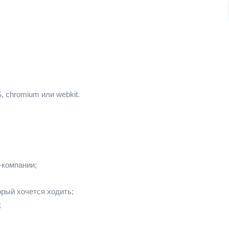
 chromium или webkit.
-компании;
;
орый хочется ходить;
;