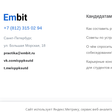
Кандидатам
+7 (812) 315 02 94
Как составить 
Советы по уст
Санкт-Петербург,
ул. Большая Морская, 18
О чём спросить
собеседовании
practika@embit.ru
vk.com/cppksutd
Карьерные кон
для студентов 
t.me/cppksutd
Сайт использует Яндекс Метрику, сервис веб-аналит
© 2025 Embit. Все права защищены.