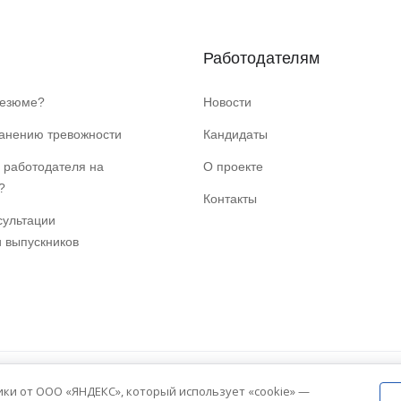
Работодателям
резюме?
Новости
ранению тревожности
Кандидаты
 работодателя на
О проекте
?
Контакты
сультации
и выпускников
ики от ООО «ЯНДЕКС», который использует «cookie» —