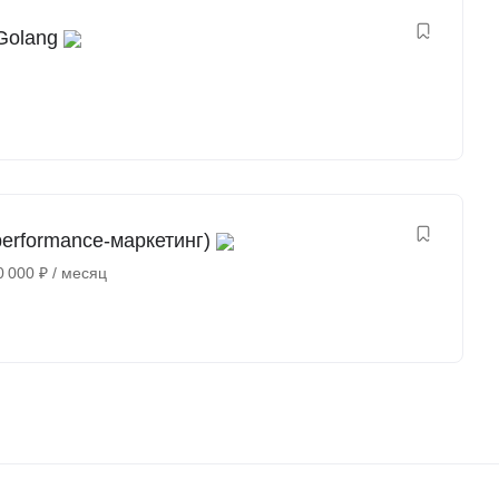
Golang
erformance-маркетинг)
0 000
₽
/ месяц