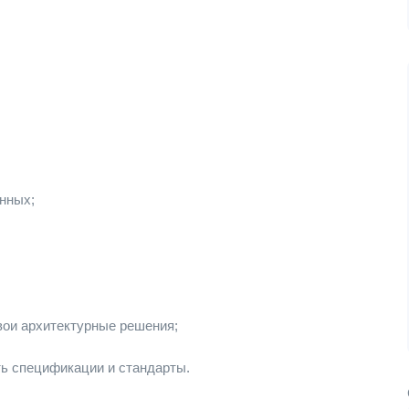
анных;
вои архитектурные решения;
ть спецификации и стандарты.