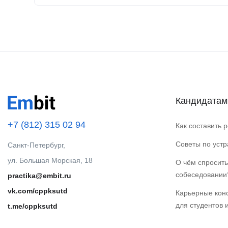
Кандидатам
+7 (812) 315 02 94
Как составить 
Советы по уст
Санкт-Петербург,
ул. Большая Морская, 18
О чём спросить
собеседовании
practika@embit.ru
vk.com/cppksutd
Карьерные кон
для студентов 
t.me/cppksutd