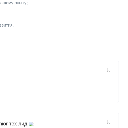
вашему опыту;
звития.
nior тех лид