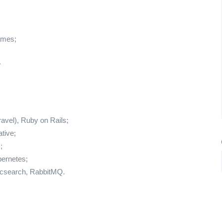
ames;
.
avel), Ruby on Rails;
ative;
;
ernetes;
icsearch, RabbitMQ.