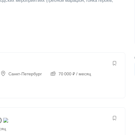
одских мероприятиях (гребной марафон, гонка героев,
Санкт-Петербург
70 000
₽
/ месяц
)
сяц