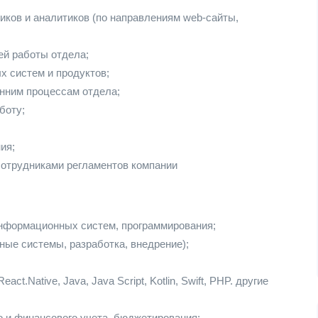
иков и аналитиков (по направлениям web-сайты,
ей работы отдела;
 систем и продуктов;
енним процессам отдела;
боту;
ия;
сотрудниками регламентов компании
нформационных систем, программирования;
ные системы, разработка, внедрение);
ct.Native, Java, Java Script, Kotlin, Swift, PHP. другие
о и финансового учета, бюджетирования;