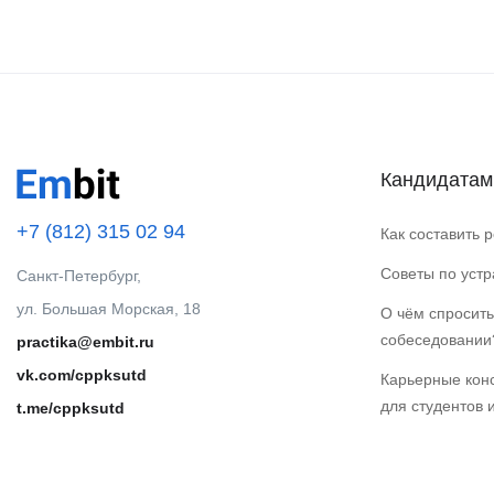
Кандидатам
+7 (812) 315 02 94
Как составить 
Советы по уст
Санкт-Петербург,
ул. Большая Морская, 18
О чём спросить
собеседовании
practika@embit.ru
vk.com/cppksutd
Карьерные кон
для студентов 
t.me/cppksutd