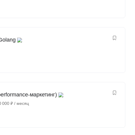
Golang
erformance-маркетинг)
0 000
₽
/ месяц