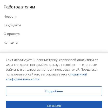
Работодателям
Новости
Кандидаты
О проекте
Контакты
Полезные ссылки
Сайт использует Яндекс Метрику, сервис веб-аналитики от
ООО «ЯНДЕКС», который использует «cookie» — текстовые
Политика конфиденциальности
файлы для анализа активности пользователей. Продолжая
Условия использования
пользоваться сайтом, вы соглашаетесь с
политикой
конфиденциальности.
Сайт университета
Подробнее
© 2025 Embit. Все права защищены.
Согласен