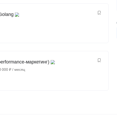
Golang
erformance-маркетинг)
0 000
₽
/ месяц