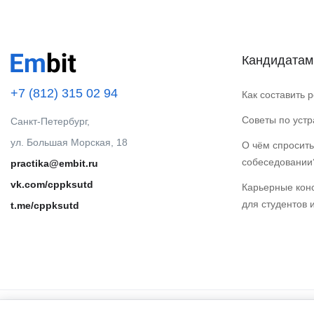
Кандидатам
+7 (812) 315 02 94
Как составить 
Советы по уст
Санкт-Петербург,
ул. Большая Морская, 18
О чём спросить
собеседовании
practika@embit.ru
vk.com/cppksutd
Карьерные кон
для студентов 
t.me/cppksutd