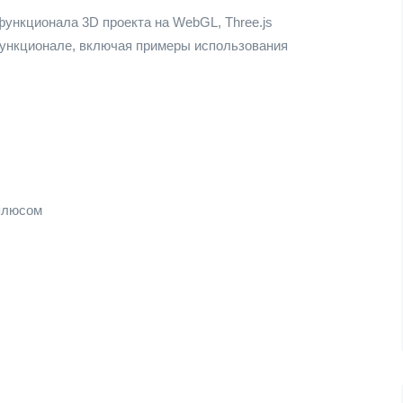
ункционала 3D проекта на WebGL, Three.js
ункционале, включая примеры использования
 плюсом