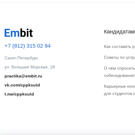
Кандидатам
+7 (812) 315 02 94
Как составить 
Советы по уст
Санкт-Петербург,
ул. Большая Морская, 18
О чём спросить
собеседовании
practika@embit.ru
vk.com/cppksutd
Карьерные кон
для студентов 
t.me/cppksutd