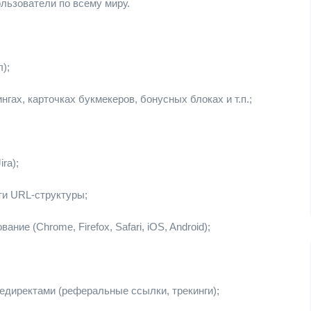
ользователи по всему миру.
);
гах, карточках букмекеров, бонусных блоках и т.п.;
ra);
сти URL-структуры;
ие (Chrome, Firefox, Safari, iOS, Android);
редиректами (реферальные ссылки, трекинги);