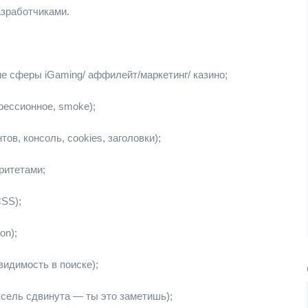
азработчиками.
е сферы iGaming/ аффилейт/маркетинг/ казино;
рессионное, smoke);
ов, консоль, cookies, заголовки);
ритетами;
CSS);
on);
идимость в поиске);
ксель сдвинута — ты это заметишь);