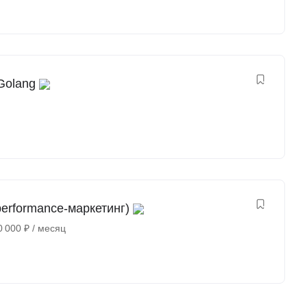
Golang
erformance-маркетинг)
0 000
₽
/ месяц