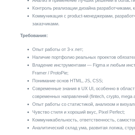
Анализ и применение лучших решений в области
Контроль реализации дизайна разработчиками, 
Коммуникация с product-менеджерами, разработ
заказчиками.
Требования:
Опыт работы от 3-х лет;
Наличие портфолио реальных проектов обязате
Владение инструментами — Figma и любым инструм
Framer / ProtoPie;
Понимание основ HTML, JS, CSS;
Современные знания в UX UI, особенно в облас
современных направлений (fintech, crypto, mega a
Опыт работы со статистикой, анализом и визуа
Чувство стиля и хороший вкус, Pixel Perfect;
Коммуникабельность, ответственность, самосто
Аналитический склад ума, развитая логика, стр