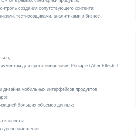
 UX UI в рамках специфики продукта;
контроль создания сопутствующего контента;
чиками, тестировщиками, аналитиками и бизнес-
льно;
ентом для прототипирования Principle / After Effects /
ти дизайна мобильных интерфейсов продуктов
pp);
лизацией больших объемов данных;
ятельность;
уктурное мышление.