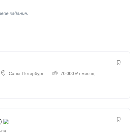
вое задание.
Санкт-Петербург
70 000
₽
/ месяц
)
сяц