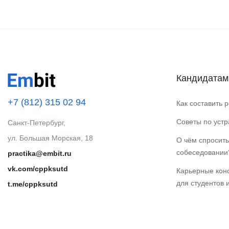
Кандидатам
+7 (812) 315 02 94
Как составить 
Советы по уст
Санкт-Петербург,
ул. Большая Морская, 18
О чём спросить
собеседовании
practika@embit.ru
vk.com/cppksutd
Карьерные кон
для студентов 
t.me/cppksutd