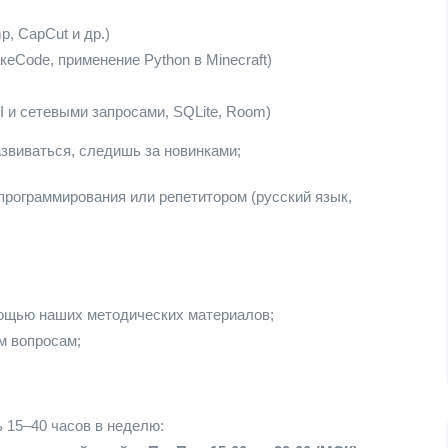
p, CapCut и др.)
акеCode, применение Python в Minecraft)
PI и сетевыми запросами, SQLite, Room)
азвиваться, следишь за новинками;
программирования или репетитором (русский язык,
омощью наших методических материалов;
м вопросам;
 15–40 часов в неделю: