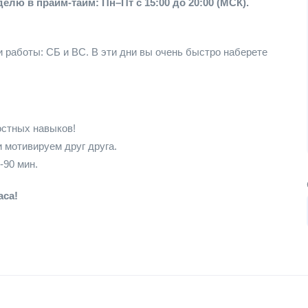
делю в прайм-тайм: Пн–Пт с 15:00 до 20:00 (МСК).
 работы: СБ и ВС. В эти дни вы очень быстро наберете
остных навыков!
 мотивируем друг друга.
-90 мин.
аса!