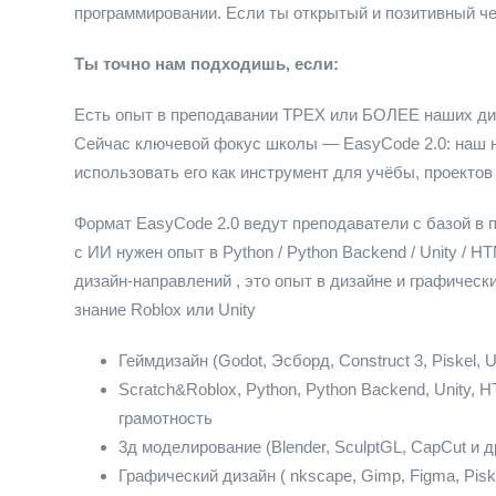
программировании. Если ты открытый и позитивный ч
Ты точно нам подходишь, если:
Есть опыт в преподавании ТРЕХ или БОЛЕЕ наших ди
Сейчас ключевой фокус школы — EasyCode 2.0: наш но
использовать его как инструмент для учёбы, проектов
Формат EasyCode 2.0 ведут преподаватели с базой в
с ИИ нужен опыт в Python / Python Backend / Unity / H
дизайн-направлений , это опыт в дизайне и графичес
знание Roblox или Unity
Геймдизайн (Godot, Эсборд, Construct 3, Piskel, U
Scratch&Roblox, Python, Python Backend, Unity, 
грамотность
3д моделирование (Blender, SculptGL, CapCut и д
Графический дизайн ( nkscape, Gimp, Figma, Pisk