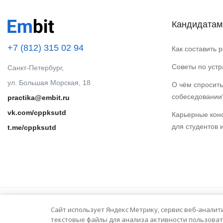
Кандидатам
+7 (812) 315 02 94
Как составить 
Советы по уст
Санкт-Петербург,
ул. Большая Морская, 18
О чём спросить
собеседовании
practika@embit.ru
vk.com/cppksutd
Карьерные кон
для студентов 
t.me/cppksutd
Сайт использует Яндекс Метрику, сервис веб-аналит
© 2025 Embit. Все права защищены.
текстовые файлы для анализа активности пользоват