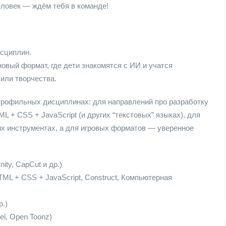
еловек — ждём тебя в команде!
сциплин.
вый формат, где дети знакомятся с ИИ и учатся
 или творчества.
 профильных дисциплинах: для направлений про разработку
TML + CSS + JavaScript (и других “текстовых” языках), для
ких инструментах, а для игровых форматов — уверенное
nity, CapCut и др.)
HTML + CSS + JavaScript, Construct, Компьютерная
р.)
el, Open Toonz)