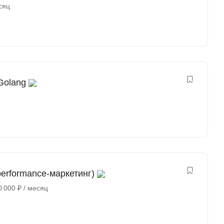
сяц
Golang
erformance-маркетинг)
0 000
₽
/ месяц