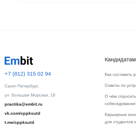
Кандидатам
+7 (812) 315 02 94
Как составить 
Советы по уст
Санкт-Петербург,
ул. Большая Морская, 18
О чём спросить
собеседовании
practika@embit.ru
vk.com/cppksutd
Карьерные кон
для студентов 
t.me/cppksutd