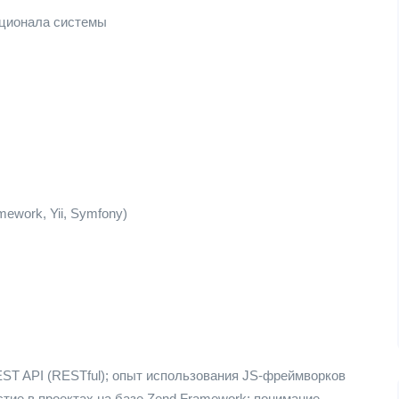
кционала системы
ework, Yii, Symfony)
ST API (RESTful); опыт использования JS-фреймворков
частие в проектах на базе Zend Framework; понимание