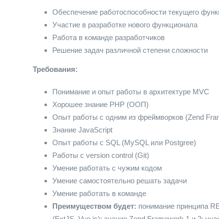
Обеспечение работоспособности текущего фун
Участие в разработке нового функционала
Работа в команде разработчиков
Решение задач различной степени сложности
Требования:
Понимание и опыт работы в архитектуре MVC
Хорошее знание PHP (ООП)
Опыт работы с одним из фреймворков (Zend Fram
Знание JavaScript
Опыт работы с SQL (MySQL или Postgree)
Работы с version control (Git)
Умение работать с чужим кодом
Умение самостоятельно решать задачи
Умение работать в команде
Преимуществом будет:
понимание принципа RE
(ExtJS, Vue.js); знание Zend Framework 1 и 2; у