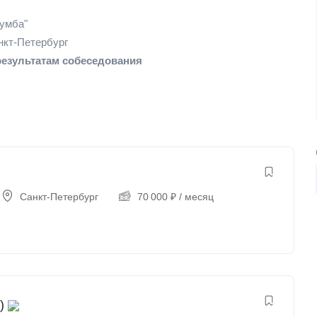
Румба"
нкт-Петербург
результатам собеседования
Санкт-Петербург
70 000
₽
/ месяц
)