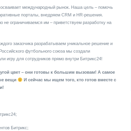
с осваивает международный рынок. Наша цель – помочь
оративные порталы, внедряем CRM и HR-решения.
о не ограничиваемся им – приветствуем разработку на
аждого заказчика разрабатываем уникальное решение и
 Российского футбольного союза мы создали
али игру для сотрудников прямо внутри Битрикс24!
угой цвет – они готовы к большим вызовам! А самое
ные вещи
И сейчас мы ищем того, кто готов вместе с
и!
трикс24;
нтов Битрикс;