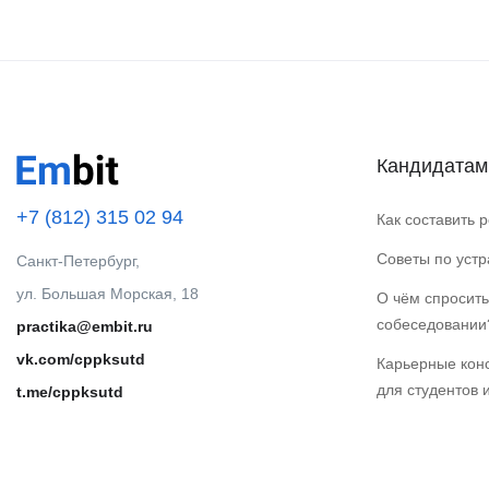
Кандидатам
+7 (812) 315 02 94
Как составить 
Советы по уст
Санкт-Петербург,
ул. Большая Морская, 18
О чём спросить
собеседовании
practika@embit.ru
vk.com/cppksutd
Карьерные кон
для студентов 
t.me/cppksutd