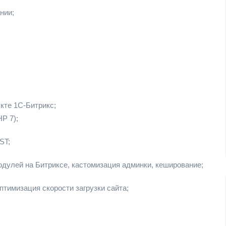
нии;
кте 1С-Битрикс;
P 7);
ST;
одулей на Битриксе, кастомизация админки, кеширование;
птимизация скорости загрузки сайта;