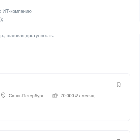
ю ИТ-компанию
);
р., шаговая доступность.
Санкт-Петербург
70 000
₽
/ месяц