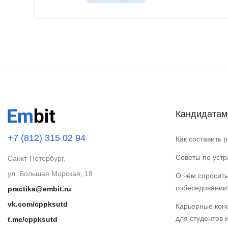
Кандидатам
+7 (812) 315 02 94
Как составить 
Советы по уст
Санкт-Петербург,
ул. Большая Морская, 18
О чём спросить
собеседовании
practika@embit.ru
vk.com/cppksutd
Карьерные кон
для студентов 
t.me/cppksutd