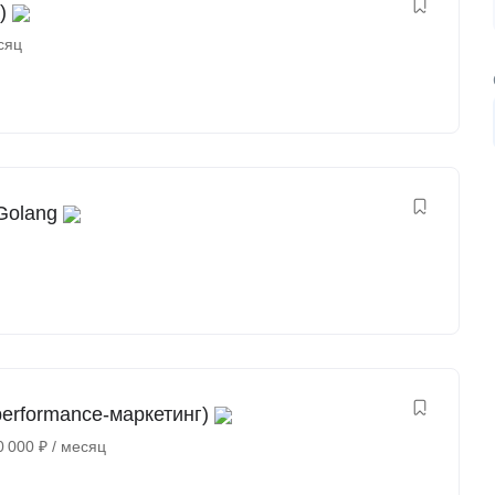
)
сяц
Golang
erformance-маркетинг)
0 000
₽
/ месяц