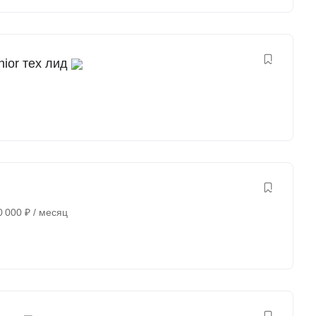
nior тех лид
0 000
₽
/ месяц