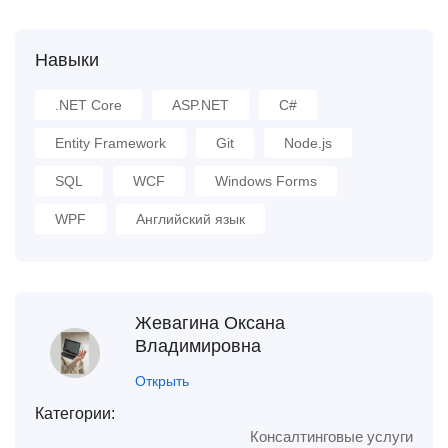
Навыки
.NET Core
ASP.NET
C#
Entity Framework
Git
Node.js
SQL
WCF
Windows Forms
WPF
Английский язык
Жевагина Оксана
Владимировна
Открыть
Категории:
Консалтинговые услуги