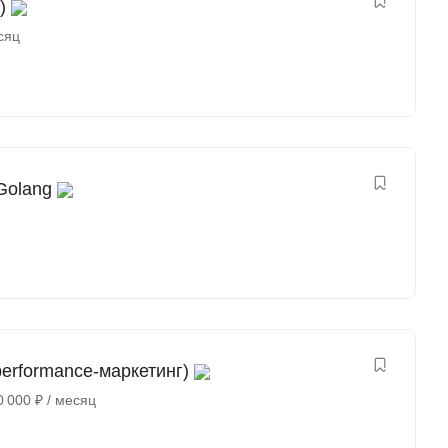
)
сяц
Golang
erformance-маркетинг)
0 000
₽
/ месяц