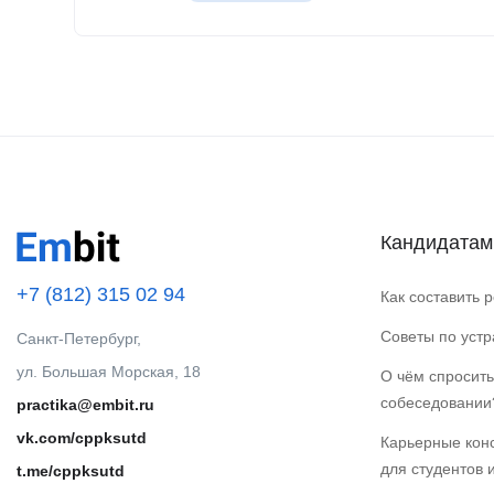
Кандидатам
+7 (812) 315 02 94
Как составить 
Советы по уст
Санкт-Петербург,
ул. Большая Морская, 18
О чём спросить
собеседовании
practika@embit.ru
vk.com/cppksutd
Карьерные кон
для студентов 
t.me/cppksutd