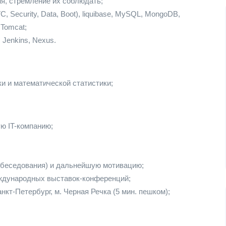
я, стремление их соблюдать;
, Security, Data, Boot), liquibase, MySQL, MongoDB,
 Tomcat;
 Jenkins, Nexus.
ки и математической статистики;
ю IT-компанию;
обеседования) и дальнейшую мотивацию;
ждународных выставок-конференций;
нкт-Петербург, м. Черная Речка (5 мин. пешком);