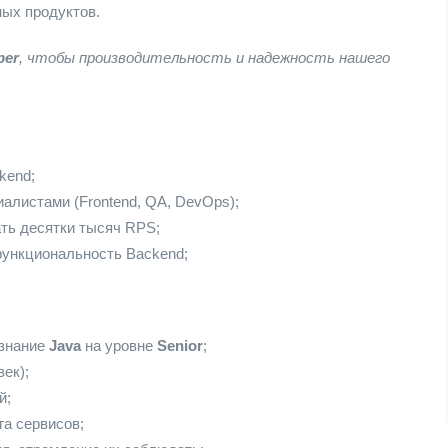
ных продуктов.
per
, чтобы производительность и надежность нашего
kend;
алистами (Frontend, QA, DevOps);
ть десятки тысяч RPS;
ункциональность Backend;
 знание
Java
на уровне
Senior
;
ек);
й;
га сервисов;