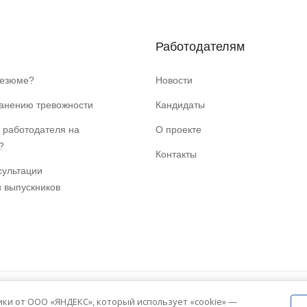
Работодателям
резюме?
Новости
ранению тревожности
Кандидаты
 работодателя на
О проекте
?
Контакты
сультации
и выпускников
ики от ООО «ЯНДЕКС», который использует «cookie» —