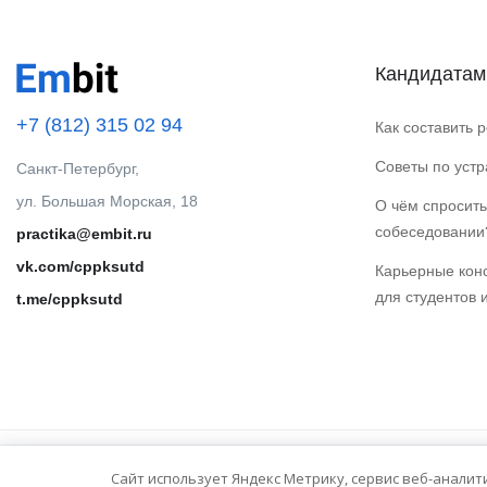
Кандидатам
+7 (812) 315 02 94
Как составить 
Советы по уст
Санкт-Петербург,
ул. Большая Морская, 18
О чём спросить
собеседовании
practika@embit.ru
vk.com/cppksutd
Карьерные кон
для студентов 
t.me/cppksutd
Сайт использует Яндекс Метрику, сервис веб-аналит
© 2025 Embit. Все права защищены.