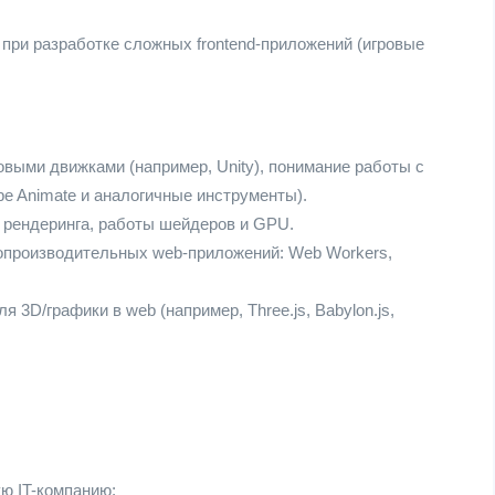
 при разработке сложных frontend-приложений (игровые
выми движками (например, Unity), понимание работы с
be Animate и аналогичные инструменты).
 рендеринга, работы шейдеров и GPU.
опроизводительных web-приложений: Web Workers,
3D/графики в web (например, Three.js, Babylon.js,
ю IT-компанию;