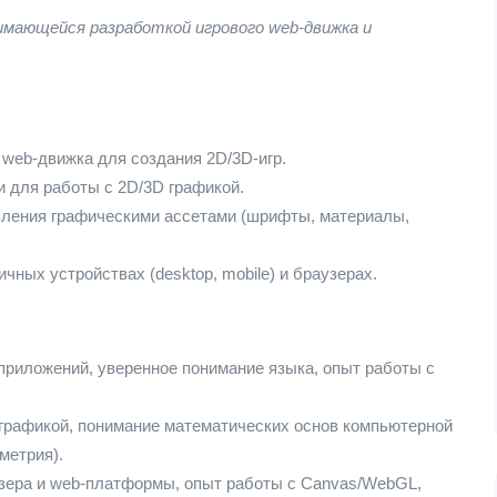
имающейся разработкой игрового web-движка и
 web-движка для создания 2D/3D-игр.
 для работы с 2D/3D графикой.
вления графическими ассетами (шрифты, материалы,
ных устройствах (desktop, mobile) и браузерах.
nd-приложений, уверенное понимание языка, опыт работы с
 графикой, понимание математических основ компьютерной
метрия).
узера и web-платформы, опыт работы с Canvas/WebGL,