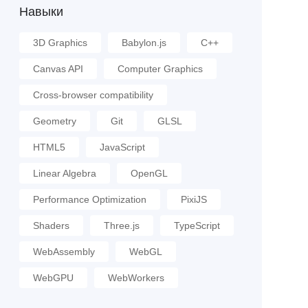
Навыки
3D Graphics
Babylon.js
C++
Canvas API
Computer Graphics
Cross-browser compatibility
Geometry
Git
GLSL
HTML5
JavaScript
Linear Algebra
OpenGL
Performance Optimization
PixiJS
Shaders
Three.js
TypeScript
WebAssembly
WebGL
WebGPU
WebWorkers