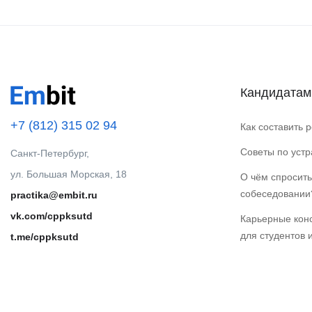
Кандидатам
+7 (812) 315 02 94
Как составить 
Советы по уст
Санкт-Петербург,
ул. Большая Морская, 18
О чём спросить
собеседовании
practika@embit.ru
vk.com/cppksutd
Карьерные кон
для студентов 
t.me/cppksutd