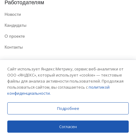
Работодателям
Новости
Кандидаты
О проекте
Контакты
Полезные ссылки
Сайт использует Яндекс Метрику, сервис веб-аналитики от
ООО «ЯНДЕКС», который использует «cookie» — текстовые
Политика конфиденциальности
файлы для анализа активности пользователей. Продолжая
Условия использования
пользоваться сайтом, вы соглашаетесь с
политикой
конфиденциальности.
Сайт университета
Подробнее
© 2025 Embit. Все права защищены.
Согласен