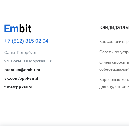
Кандидатам
+7 (812) 315 02 94
Как составить 
Советы по уст
Санкт-Петербург,
ул. Большая Морская, 18
О чём спросить
собеседовании
practika@embit.ru
vk.com/cppksutd
Карьерные кон
для студентов 
t.me/cppksutd